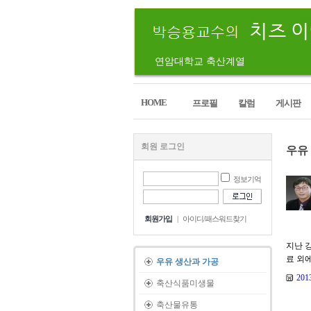
연암대학교 축산계열
HOME
프로필
칼럼
게시판
회원 로그인
우유
정보기억
회원가입
|
아이디/패스워드찾기
지난 
료 외
우유 생산과 가공
20
축산식품미생물
축산물유통