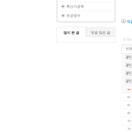
축산가공학
전공영어
댓
많이 본 글
댓글 많은 글
87개(
번
>>
82
81
80
79
78