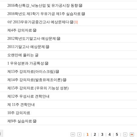
2016축산특강_낙농산업 및 유가공시장 동향
2016학년도 제1학기 우유가공 제1주 실습자료
야! 2013우유가공중간고사 예상문제다
[1]
제4주 강의자료
2012학년도기말고사 예상문제
2011기말고사 예상문제
오랜만에 올리는 글
1 우유성분과 가공특성
제13주 강의자료(아이스크림)
제14주 강의자료(발효유제조이론)
제15주 강의자료 (우유의 기능성 성분)
제12주 우성사료 견학안내
제 11주 견학안내
10주 강의자료
제9주 실습자료
기
1
2
3
4
5