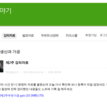
회원가입
로그
강의자료
발표자료
우유와 산양유
치즈스쿨
 생산과 가공
제2주 강의자료
박승용교수
조회
40204
|
2013.09.06 22:46
|
강의 시간 전ㅇ[ 분명히 자료를 올렸는데 오늘 다시 확인해 보니 등록이 되질 않았네요.
에 칠판에 잔뜩 정리했던 내용들도 노트에 기록 잘 해두세요.
13제2주우유가공.pptx
(10.3MB)
(70)