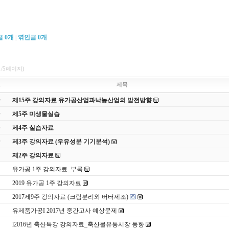
글
0
개
|
엮인글
0
개
1/5페이지)
호
제목
제15주 강의자료 유가공산업과낙농산업의 발전방향
제5주 미생물실습
제4주 실습자료
제3주 강의자료 (우유성분 기기분석)
제2주 강의자료
유가공 1주 강의자료_부록
2019 유가공 1주 강의자료
2017제9주 강의자료 (크림분리와 버터제조)
유제품가공I 2017년 중간고사 예상문제
l2016년 축산특강 강의자료_축산물유통시장 동향